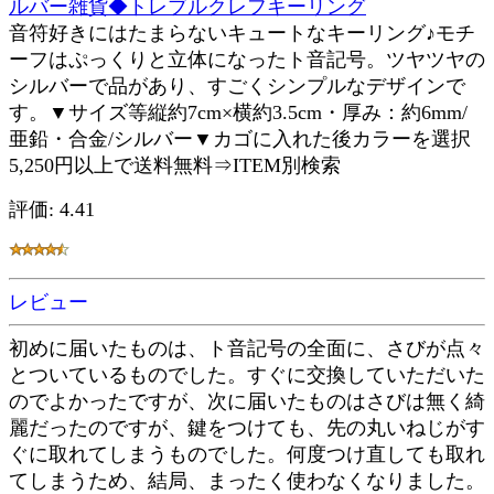
ルバー雑貨◆トレブルクレフキーリング
音符好きにはたまらないキュートなキーリング♪モチ
ーフはぷっくりと立体になったト音記号。ツヤツヤの
シルバーで品があり、すごくシンプルなデザインで
す。▼サイズ等縦約7cm×横約3.5cm・厚み：約6mm/
亜鉛・合金/シルバー▼カゴに入れた後カラーを選択
5,250円以上で送料無料⇒ITEM別検索
評価: 4.41
レビュー
初めに届いたものは、ト音記号の全面に、さびが点々
とついているものでした。すぐに交換していただいた
のでよかったですが、次に届いたものはさびは無く綺
麗だったのですが、鍵をつけても、先の丸いねじがす
ぐに取れてしまうものでした。何度つけ直しても取れ
てしまうため、結局、まったく使わなくなりました。